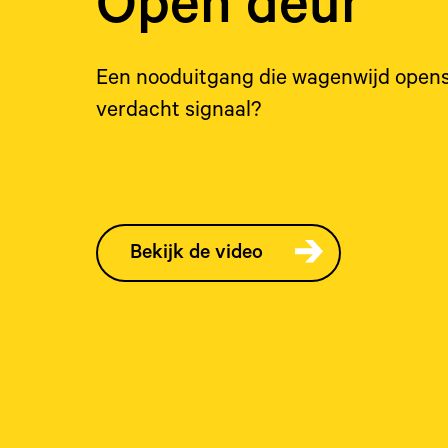
Open deur
Een nooduitgang die wagenwijd opens
verdacht signaal?
Bekijk de video