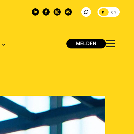
nl
en
MELDEN