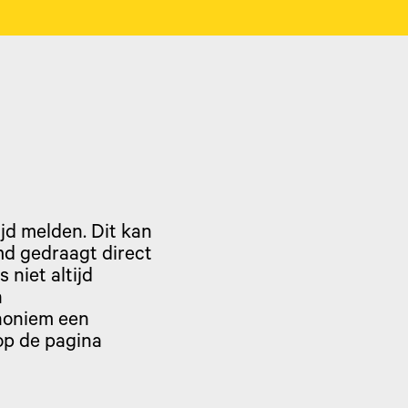
ijd melden. Dit kan
emd gedraagt direct
 niet altijd
n
anoniem een
op de pagina